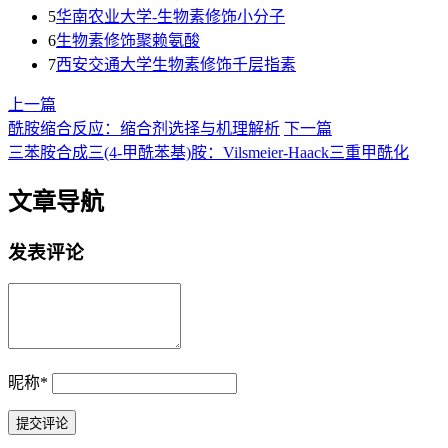
5
华南农业大学-生物素修饰小分子
6
生物素修饰聚赖氨酸
7
西安交通大学生物素修饰千层指素
上一篇
酰胺缩合反应：缩合剂选择与机理解析
下一篇
三苯胺合成三(4-甲酰苯基)胺：Vilsmeier-Haack三重甲酰化
文章导航
发表评论
昵称
*