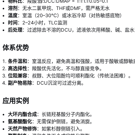
物料比
：羧酸:醇:DCC:DMAP = 1:1:1.1:0.05–0.1
溶剂
：无水二氯甲烷、THF或DMF，需严格无水
温度
：室温（20–30°C）或冰浴冷却（对热敏感底物）
时间
：2–24小时，TLC监测
后处理
：过滤除去不溶的DCU，滤液依次用稀酸、碱、盐
体系优势
条件温和
：室温反应，避免高温和强酸，适用于酸敏或醇敏
高选择性
：羧酸优先活化，不与醇直接竞争。
位阻兼容
：叔醇、大位阻酚均可顺利酯化（传统法困难）。
副产物易除
：DCU沉淀可过滤分离。
应用实例
大环内酯合成
：长链羟基酸分子内酯化。
氨基酸酯化
：无需保护侧链，避免消旋。
天然产物修饰
：如紫杉醇侧链引入。