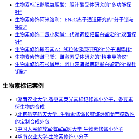
生物素标记鹅脱氧胆酸：胆汁酸受体研究的"多功能探
针"
生物素修饰阿米洛利：ENaC离子通道研究的"分子锁与
钥匙"
生物素修饰二氢小檗碱：代谢调控靶蛋白鉴定的"双面探
针"
生物素修饰尿石素A：线粒体健康研究的"分子追踪器"
生物素修饰雌马酚：雌激素受体研究的"精准导航仪"
生物素修饰石杉碱甲：阿尔茨海默病靶蛋白鉴定的"探针
钥匙"
生物素标记案例
1
湖南农业大学-香豆素荧光素标记修饰小分子，香豆素
衍生物的合成
2
北京航空航天大学--生物素修饰长链烷烃和葡萄糖改性
的定制合成外包
3
中国人民解放军海军军医大学-生物素修饰小分子
4
华南农业大学-生物素修饰小分子