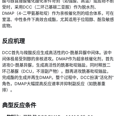
酸与醇直接酸催化酯化条件苛刻（如强酸、高温）或底物不耐
受时，采用DCC（二环己基碳二亚胺）作为脱水剂、
DMAP（4-二甲氨基吡啶）作为亲核催化剂的组合体系，可在
室温、中性条件下高效合成酯，尤其适用于位阻醇、酚及敏感
底物。
反应机理
DCC首先与羧酸反应生成高活性的O-酰基异脲中间体。该中
间体极易受到醇的亲核进攻。DMAP作为超亲核催化剂，首先
进攻O-酰基异脲，生成高活性的酰基吡啶鎓盐，同时释放二
环己基脲（DCU，不溶副产物）。醇再进攻酰基吡啶鎓盐，
完成酯的生成并再生DMAP。整个过程中，DCC扮演“活化剂”
角色，DMAP大幅提高反应速率并抑制副反应（如酰基重
排）。
典型反应条件