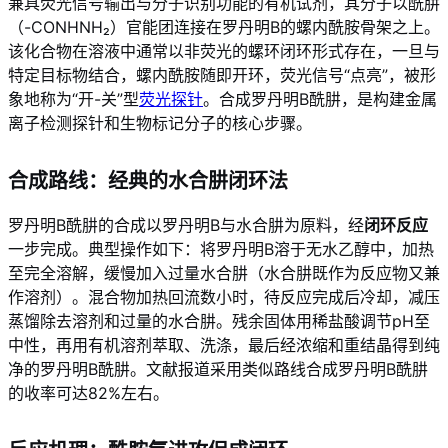
兼具荧光信号输出与分子识别功能的有机试剂，其分子以酰肼
（-CONHNH₂）官能团连接在罗丹明B的螺内酰胺骨架之上。
该化合物在溶液中通常以非荧光的螺环闭环形式存在，一旦与
特定目标物结合，螺内酰胺随即开环，荧光信号“点亮”，被形
象地称为“开-关”型
荧光探针
。合成罗丹明B酰肼，是构建金属
离子检测探针和生物标记分子的核心步骤。
合成路线：经典的水合肼闭环法
罗丹明B酰肼的合成以罗丹明B与水合肼为原料，经
闭环反应
一步完成。典型操作如下：将罗丹明B溶于无水乙醇中，加热
至完全溶解，缓慢加入过量水合肼（水合肼既作为反应物又兼
作溶剂）。混合物加热回流数小时，待反应完成后冷却，减压
蒸馏除去溶剂和过量的水合肼。残余固体用稀盐酸调节pH至
中性，再用有机溶剂萃取、洗涤，最后经浓缩和重结晶得到纯
净的罗丹明B酰肼。文献报道采用类似路线合成罗丹明B酰肼
的收率可达82%左右。