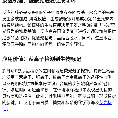
反应机理：酰胺氮进攻促成闭环
反应的核心是罗丹明B分子中原本存在的羧基与水合肼的氨基
发生
亲核加成-消除反应
，生成酰胺键并形成稳定的五元螺内
酰胺环结构。该螺环的生成直接决定了罗丹明B酰肼“开-关”荧
光行为的物质基础。反应需在回流温度下进行，通过加热提供
足够的活化能，促使羧基与肼基缩合脱水；同时，过量水合肼
使反应平衡向产物方向移动，确保完全转化。
应用价值：从离子检测到生物标记
罗丹明B酰肼最核心的应用领域是
荧光分子探针
。其衍生物被
广泛用于汞离子、铜离子、锌离子等金属离子的选择性检测。
以罗丹明B酰肼为基本骨架设计合成的次氯酸响应型荧光探
针，响应时间可短至10秒，在环境水样检测中表现出优良的
灵敏度和选择性。此外，其酰肼基团能与醛基或酮基形成稳定
的腙键，广泛用于蛋白质、糖类和核酸的化学修饰及
荧光标
记
。