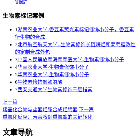
钥匙"
生物素标记案例
1
湖南农业大学-香豆素荧光素标记修饰小分子，香豆素
衍生物的合成
2
北京航空航天大学--生物素修饰长链烷烃和葡萄糖改性
的定制合成外包
3
中国人民解放军海军军医大学-生物素修饰小分子
4
华南农业大学-生物素修饰小分子
5
华南农业大学-生物素修饰小分子
6
生物素修饰聚赖氨酸
7
西安交通大学生物素修饰千层指素
上一篇
羧基化合物与盐酸羟胺合成羟肟酸
下一篇
重氮化反应：芳香胺到重氮盐的关键转化
文章导航