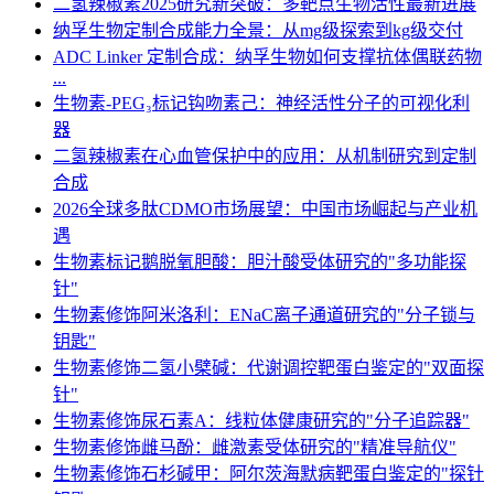
二氢辣椒素2025研究新突破：多靶点生物活性最新进展
纳孚生物定制合成能力全景：从mg级探索到kg级交付
ADC Linker 定制合成：纳孚生物如何支撑抗体偶联药物
...
生物素-PEG₃标记钩吻素己：神经活性分子的可视化利
器
二氢辣椒素在心血管保护中的应用：从机制研究到定制
合成
2026全球多肽CDMO市场展望：中国市场崛起与产业机
遇
生物素标记鹅脱氧胆酸：胆汁酸受体研究的"多功能探
针"
生物素修饰阿米洛利：ENaC离子通道研究的"分子锁与
钥匙"
生物素修饰二氢小檗碱：代谢调控靶蛋白鉴定的"双面探
针"
生物素修饰尿石素A：线粒体健康研究的"分子追踪器"
生物素修饰雌马酚：雌激素受体研究的"精准导航仪"
生物素修饰石杉碱甲：阿尔茨海默病靶蛋白鉴定的"探针