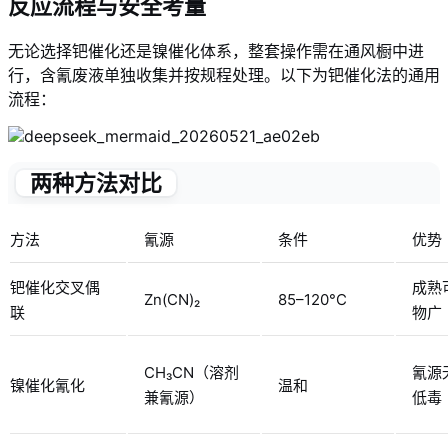
反应流程与安全考量
无论选择钯催化还是镍催化体系，整套操作需在通风橱中进
行，含氰废液单独收集并按规程处理。以下为钯催化法的通用
流程：
两种方法对比
方法
氰源
条件
优势
钯催化交叉偶
成熟
Zn(CN)₂
85–120°C
联
物广
CH₃CN（溶剂
氰源
镍催化氰化
温和
兼氰源）
低毒