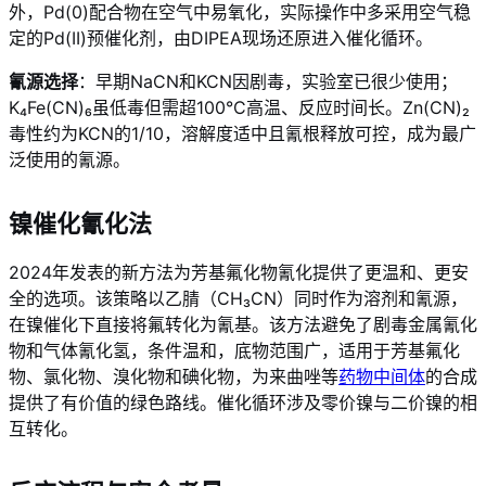
外，Pd(0)配合物在空气中易氧化，实际操作中多采用空气稳
定的Pd(II)预催化剂，由DIPEA现场还原进入催化循环
。
氰源选择
：早期NaCN和KCN因剧毒，实验室已很少使用；
K₄Fe(CN)₆虽低毒但需超100°C高温、反应时间长。Zn(CN)₂
毒性约为KCN的1/10，溶解度适中且氰根释放可控，成为最广
泛使用的氰源。
镍催化氰化法
2024年发表的新方法为芳基氟化物氰化提供了更温和、更安
全的选项。该策略以乙腈（CH₃CN）同时作为溶剂和氰源，
在镍催化下直接将氟转化为氰基
。该方法避免了剧毒金属氰化
物和气体氰化氢，条件温和，底物范围广，适用于芳基氟化
物、氯化物、溴化物和碘化物，为来曲唑等
药物中间体
的合成
提供了有价值的绿色路线
。催化循环涉及零价镍与二价镍的相
互转化
。