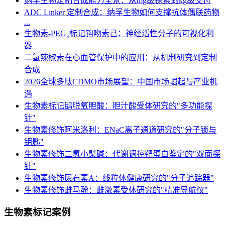
纳孚生物定制合成能力全景：从mg级探索到kg级交付
ADC Linker 定制合成：纳孚生物如何支撑抗体偶联药物
...
生物素-PEG₃标记钩吻素己：神经活性分子的可视化利
器
二氢辣椒素在心血管保护中的应用：从机制研究到定制
合成
2026全球多肽CDMO市场展望：中国市场崛起与产业机
遇
生物素标记鹅脱氧胆酸：胆汁酸受体研究的"多功能探
针"
生物素修饰阿米洛利：ENaC离子通道研究的"分子锁与
钥匙"
生物素修饰二氢小檗碱：代谢调控靶蛋白鉴定的"双面探
针"
生物素修饰尿石素A：线粒体健康研究的"分子追踪器"
生物素修饰雌马酚：雌激素受体研究的"精准导航仪"
生物素标记案例