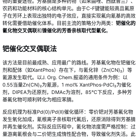
物的重要途径。芳基腈是多种药物（如来曲唑、西酞普兰）、
农药和功能材料的核心结构单元。由于C-F键键能较高且氟原
子在芳环上表现出独特的电子效应，直接实现氟向氰基的高效
转化需要借助催化体系。目前主流的策略分为两类：
钯催化的
氰化物交叉偶联
和
镍催化的芳香亲核取代型氰化
。
钯催化交叉偶联法
该方法是目前最成熟、应用最广的路线。芳基氟化物在钯催化
剂和配体（如XantPhos）存在下，与氰化锌（Zn(CN)₂）等
氰源发生取代。以J. Org. Chem.报道的通用条件为例：以
0.55当量Zn(CN)₂为氰源，1 mol% XantPhos‑PdCl₂为催化
剂，DIPEA为还原剂，DMAc为溶剂，85°C下反应，多种芳
基氟化物可顺利转化为相应苯腈。
反应机理为标准Pd(0)/Pd(II)催化循环：零价钯对芳基氟化物
发生氧化加成，氰根离子亲核取代氟后，还原消除得到芳基腈
并再生催化剂。实际反应历程中，氰化物浓度需严格控制：过
量游离氰根会与二价钯生成惰性配合物，导致催化剂失活。此