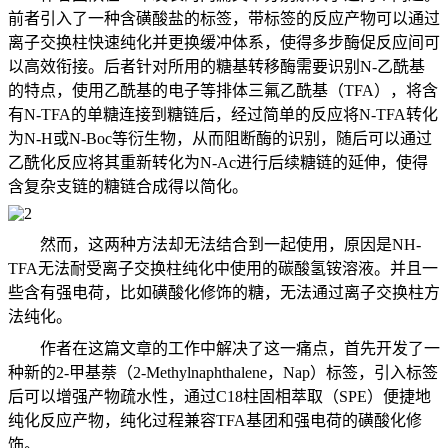
前者引入了一种含磺酸盐的标签，带标签的反应产物可以通过
离子交换柱快速纯化并更换缓冲体系，使得多步酶促反应间可
以高效衔接。后者针对所用的糖基转移酶需要识别N-乙酰基
的特点，使用乙酰基的电子等排体三氟乙酰基（TFA），将含
有N-TFA的单糖连接到糖链后，经过简单的反应将N-TFA转化
为N-H或N-Boc等衍生物，从而阻断酶的识别，随后可以通过
乙酰化反应将其重新转化为N-Ac进行后续糖链的延伸，使得
含复杂支链的糖链合成得以简化。
然而，这两种方法却无法结合到一起使用，原因是NH-
TFA无法耐受离子交换柱纯化中使用的碳酸氢铵溶液。并且一
些含有强电荷，比如磺酸化修饰的糖，无法通过离子交换柱方
法纯化。
作者在这篇文章的工作中解决了这一痛点，首先开发了一
种新的2-甲基萘（2-Methylnaphthalene，Nap）标签，引入标签
后可以增强产物疏水性，通过C18柱固相萃取（SPE）便捷地
纯化反应产物，纯化过程兼容TFA基团和强电荷的磺酸化修
饰。