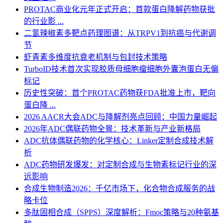
PROTAC商业化元年正式开启：首款蛋白降解药物获批
的行业影 ...
二氢辣椒素多靶点药理图谱：从TRPV1到抗癌与代谢调
节
虾青素多维度抗衰老机制与包封技术策略
TurboID技术首次实现胶质母细胞瘤细胞外囊泡蛋白无偏
标记
历史性突破：首个PROTAC药物获FDA批准上市，靶向
蛋白降 ...
2026 AACR大会ADC与降解剂亮点回顾：中国力量崛起
2026年ADC偶联药物全景：技术革新与产业新格局
ADC抗体偶联药物的化学核心：Linker定制合成技术解
析
ADC药物研发爆发：对定制合成与生物素标记行业的深
远影响
合成生物制造2026：千亿市场下，化合物合成服务的战
略卡位
多肽固相合成（SPPS）深度解析：Fmoc策略与20种氨基