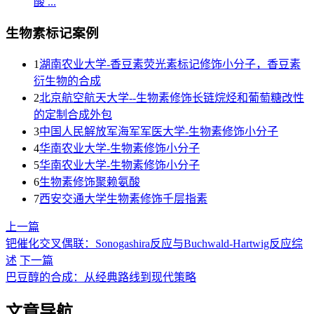
酸 ...
生物素标记案例
1
湖南农业大学-香豆素荧光素标记修饰小分子，香豆素
衍生物的合成
2
北京航空航天大学--生物素修饰长链烷烃和葡萄糖改性
的定制合成外包
3
中国人民解放军海军军医大学-生物素修饰小分子
4
华南农业大学-生物素修饰小分子
5
华南农业大学-生物素修饰小分子
6
生物素修饰聚赖氨酸
7
西安交通大学生物素修饰千层指素
上一篇
钯催化交叉偶联：Sonogashira反应与Buchwald-Hartwig反应综
述
下一篇
巴豆醇的合成：从经典路线到现代策略
文章导航